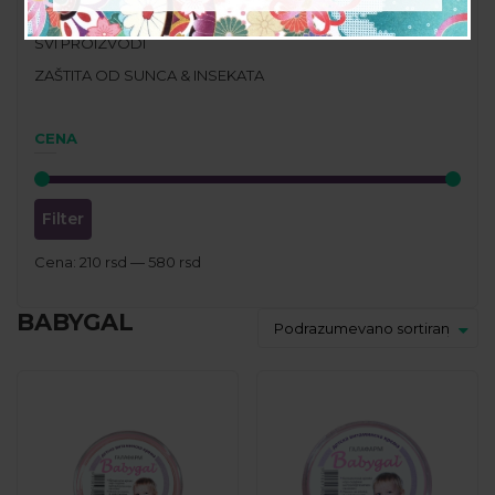
PROPOLIS PROIZVODI
SVI PROIZVODI
ZAŠTITA OD SUNCA & INSEKATA
CENA
Filter
Cena:
210 rsd
—
580 rsd
BABYGAL