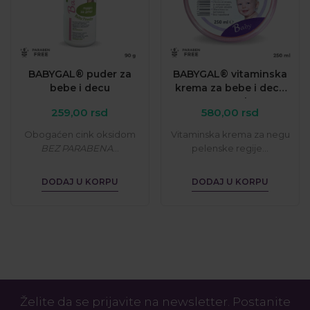
BABYGAL® puder za
BABYGAL® vitaminska
bebe i decu
krema za bebe i decu
250 ml
259,00
rsd
580,00
rsd
Obogaćen cink oksidom
Vitaminska krema za negu
BEZ PARABENA
...
pelenske regije...
DODAJ U KORPU
DODAJ U KORPU
Želite da se prijavite na newsletter. Postanite