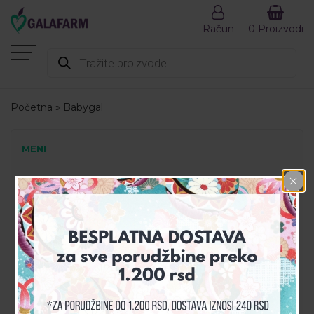
Račun
0 Proizvodi
Products
search
Početna
»
Babygal
MENI
AKCIJA
DEZINFEKCIJA
DODACI ISHRANI
GALA SET
GALAHEALTH
KOZMETIKA
PREPORUČENI PROIZVODI