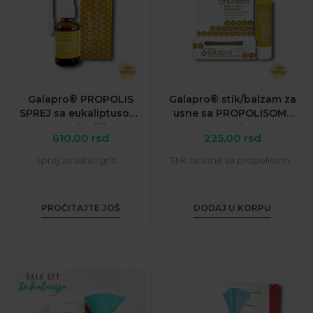
Galapro® PROPOLIS
Galapro® stik/balzam za
SPREJ sa eukaliptusom,
usne sa PROPOLISOM i
nanom i žalfijom
UV zaštitom
610,00
rsd
225,00
rsd
sprej za usta i grlo...
Stik za usne sa propolisom...
PROČITAJTE JOŠ
DODAJ U KORPU