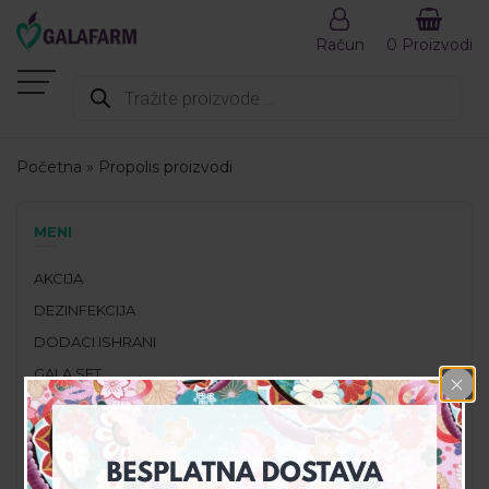
Račun
0 Proizvodi
Products
search
Početna
»
Propolis proizvodi
MENI
AKCIJA
DEZINFEKCIJA
DODACI ISHRANI
GALA SET
GALAHEALTH
KOZMETIKA
PREPORUČENI PROIZVODI