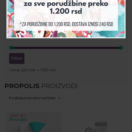
PROPOLIS PROIZVODI
SVI PROIZVODI
ZAŠTITA OD SUNCA & INSEKATA
CENA
Filter
Cena:
220 rsd
—
1.910 rsd
PROPOLIS
PROIZVODI