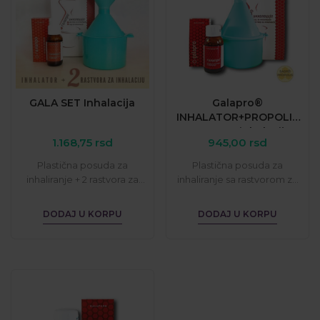
GALA SET Inhalacija
Galapro®
INHALATOR+PROPOLIS
rastvor za inhalaciju
1.168,75
rsd
945,00
rsd
Plastična posuda za
Plastična posuda za
inhaliranje + 2 rastvora za
inhaliranje sa rastvorom za
inhalaciju sa propolisom i
inhalaciju sa propolisom...
etarskim uljima...
DODAJ U KORPU
DODAJ U KORPU