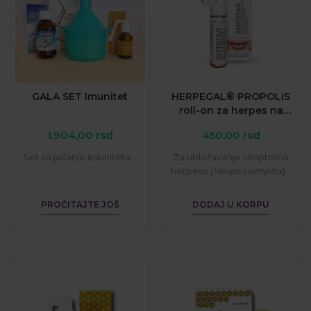
GALA SET Imunitet
HERPEGAL® PROPOLIS
roll-on za herpes na
usnama
1.904,00
rsd
450,00
rsd
Set za jačanje imuniteta...
Za ublažavanje simptoma
herpesa (
Herpes simplex
)...
PROČITAJTE JOŠ
DODAJ U KORPU