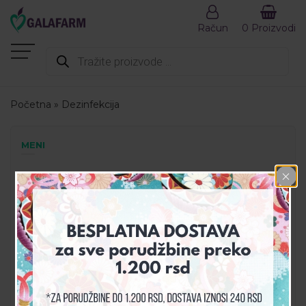
Račun
0 Proizvodi
Products
search
Početna
»
Dezinfekcija
MENI
AKCIJA
DEZINFEKCIJA
DODACI ISHRANI
GALA SET
GALAHEALTH
KOZMETIKA
PREPORUČENI PROIZVODI