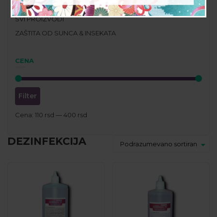
PROPOLIS PROIZVODI
SVI PROIZVODI
ZAŠTITA OD SUNCA & INSEKATA
CENA
Filter
Cena:
110 rsd
—
400 rsd
DEZINFEKCIJA