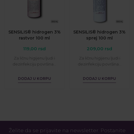
SENSILIS® hidrogen 3%
SENSILIS® hidrogen 3%
rastvor 100 ml
sprej 100 ml
119,00
rsd
209,00
rsd
Za ličnu higijenu ljudi i
Za ličnu higijenu ljudi i
dezinfekciju površina...
dezinfekciju površina...
DODAJ U KORPU
DODAJ U KORPU
Želite da se prijavite na newsletter. Postanite