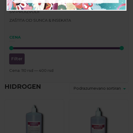
PROPOLIS PROIZVODI
SVI PROIZVODI
ZAŠTITA OD SUNCA & INSEKATA
CENA
Filter
Cena:
110 rsd
—
400 rsd
HIDROGEN