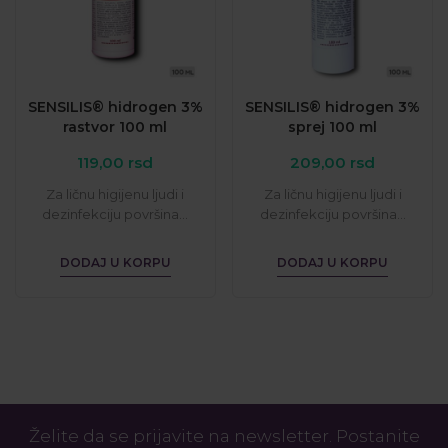
SENSILIS® hidrogen 3%
SENSILIS® hidrogen 3%
rastvor 100 ml
sprej 100 ml
119,00
rsd
209,00
rsd
Za ličnu higijenu ljudi i
Za ličnu higijenu ljudi i
dezinfekciju površina...
dezinfekciju površina...
DODAJ U KORPU
DODAJ U KORPU
Želite da se prijavite na newsletter. Postanite