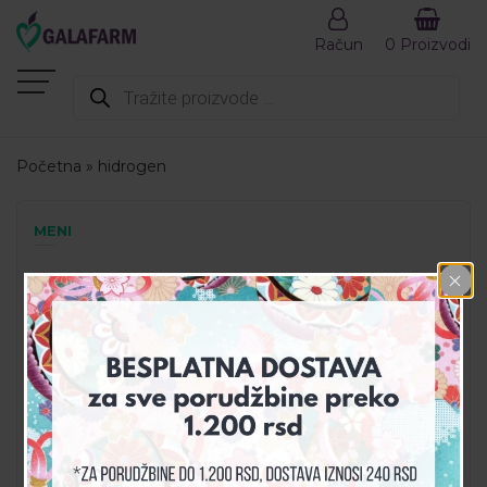
Račun
0 Proizvodi
Products
search
Početna
»
hidrogen
MENI
AKCIJA
DEZINFEKCIJA
DODACI ISHRANI
GALA SET
GALAHEALTH
KOZMETIKA
PREPORUČENI PROIZVODI