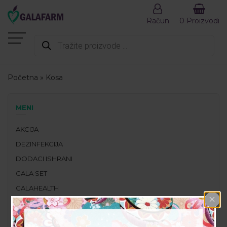
Račun
0 Proizvodi
Products
search
Početna
»
Kosa
MENI
AKCIJA
DEZINFEKCIJA
DODACI ISHRANI
GALA SET
GALAHEALTH
KOZMETIKA
PREPORUČENI PROIZVODI