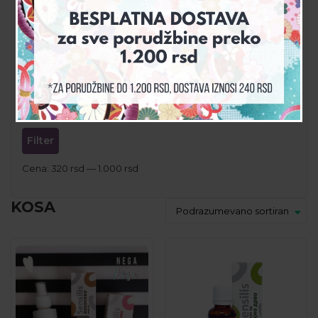
PROPOLIS PROIZVODI
SVI PROIZVODI
ZAŠTITA OD SUNCA & INSEKATA
CENA
Filter
Cena:
320 rsd
—
1.000 rsd
KOSA