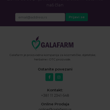
naš član
Galafarm je proizvodna kompanija za kozmetičke, dijetetske,
herbalne i OTC proizvode.
Ostanite povezani
Kontakt:
+381 11 2341-548
Online Prodaja
online@galafarm.rs