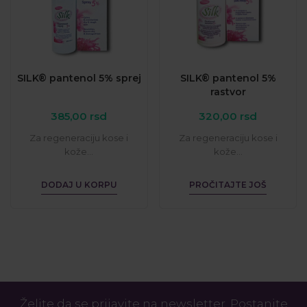
SILK® pantenol 5% sprej
SILK® pantenol 5%
rastvor
385,00
rsd
320,00
rsd
Za regeneraciju kose i
Za regeneraciju kose i
kože...
kože...
DODAJ U KORPU
PROČITAJTE JOŠ
Želite da se prijavite na newsletter. Postanite