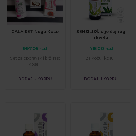
GALA SET Nega Kose
SENSILIS® ulje čajnog
drveta
997,05
rsd
415,00
rsd
Set za oporavak i brži rast
Za kožu i kosu...
kose...
DODAJ U KORPU
DODAJ U KORPU