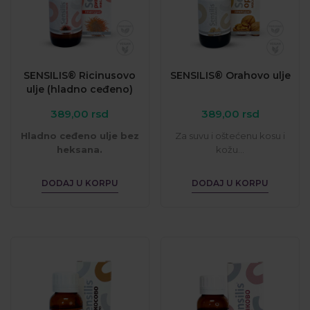
SENSILIS® Ricinusovo
SENSILIS® Orahovo ulje
ulje (hladno ceđeno)
389,00
rsd
389,00
rsd
Hladno ceđeno ulje bez
Za suvu i oštećenu kosu i
heksana.
kožu...
Za kožu, kosu, nokte, lice...
DODAJ U KORPU
DODAJ U KORPU