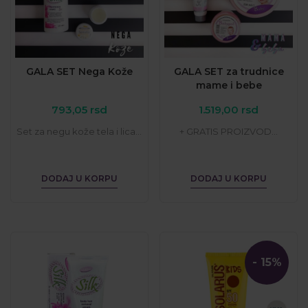
GALA SET Nega Kože
GALA SET za trudnice
mame i bebe
793,05
rsd
1.519,00
rsd
Set za negu kože tela i lica...
+ GRATIS PROIZVOD...
DODAJ U KORPU
DODAJ U KORPU
- 15%