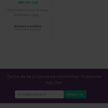
580,00
rsd
Vitaminska krema za negu
pelenske regije...
DODAJ U KORPU
Želite da se prijavite na newsletter. Postanite
naš član