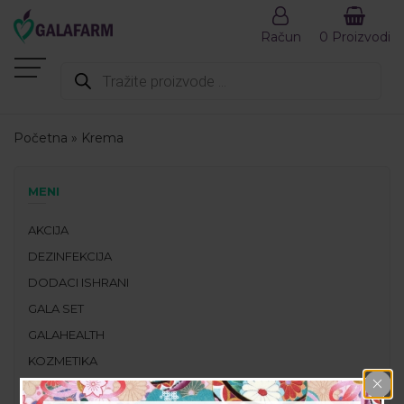
Račun
0 Proizvodi
Products
search
Početna
»
Krema
MENI
AKCIJA
DEZINFEKCIJA
DODACI ISHRANI
GALA SET
GALAHEALTH
KOZMETIKA
PREPORUČENI PROIZVODI