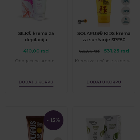
SILK® krema za
SOLARUS® KIDS krema
depilaciju
za sunčanje SPF50
Originalna
Tren
410,00
rsd
531,25
rsd
625,00
rsd
cena
cen
Obogaćena ureom...
Krema za sunčanje za decu...
je
je:
bila:
531,2
625,00 rsd.
DODAJ U KORPU
DODAJ U KORPU
- 15%