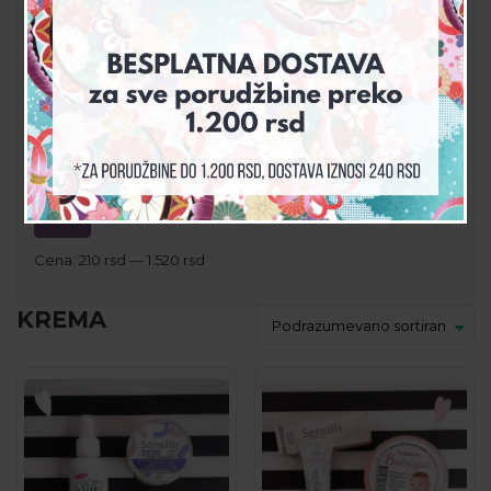
PROPOLIS PROIZVODI
SVI PROIZVODI
ZAŠTITA OD SUNCA & INSEKATA
CENA
Filter
Cena:
210 rsd
—
1.520 rsd
KREMA