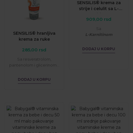
SENSILIS® krema za
strije i celulit sa L-
Karnitinom
909,00
rsd
Sa
SENSILIS® hranljiva
L-Karnitinom
krema za ruke
i
nevenom
DODAJ U KORPU
285,00
rsd
...
Sa resveratrolom,
pantenolom i glicerinom...
DODAJ U KORPU