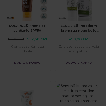
SOLARUS® krema za
SENSILIS® Petaderm
sunčanje SPF50
krema za negu kože
stopala
Originalna
Trenutna
552,50
rsd
499,00
rsd
650,00
rsd
cena
cena
Krema za sunčanje za
Za grubu i zadebljalu kožu
je
je:
odrasle...
na stopalima...
bila:
552,50 rsd.
650,00 rsd.
DODAJ U KORPU
DODAJ U KORPU