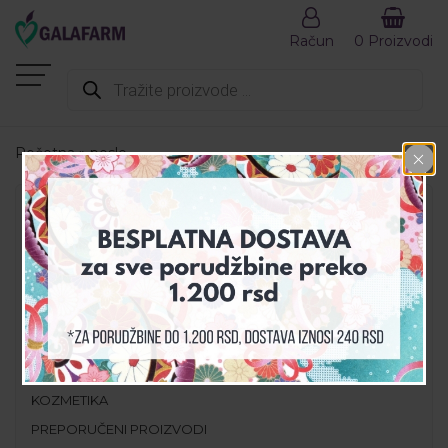
Račun
0 Proizvodi
Products
search
Početna
»
posle
MENI
AKCIJA
DEZINFEKCIJA
DODACI ISHRANI
GALA SET
GALAHEALTH
KOZMETIKA
PREPORUČENI PROIZVODI