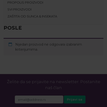
PROPOLIS PROIZVODI
SVI PROIZVODI
ZAŠTITA OD SUNCA & INSEKATA
POSLE
Nijedan proizvod ne odgovara izabranim
kriterijumima.
Želite da se prijavite na newsletter. Postanite
naš član