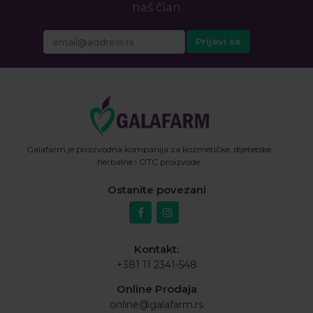
naš član
Galafarm je proizvodna kompanija za kozmetičke, dijetetske,
herbalne i OTC proizvode.
Ostanite povezani
Kontakt:
+381 11 2341-548
Online Prodaja
online@galafarm.rs