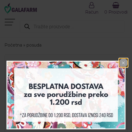
Račun
0 Proizvodi
Products
search
Početna
»
posuda
MENI
AKCIJA
DEZINFEKCIJA
DODACI ISHRANI
GALA SET
GALAHEALTH
KOZMETIKA
PREPORUČENI PROIZVODI