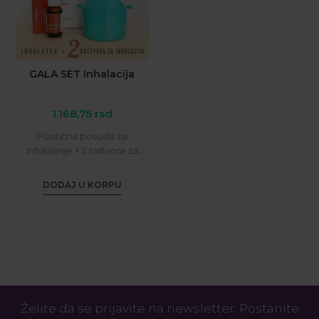
GALA SET Inhalacija
1.168,75
rsd
Plastična posuda za
inhaliranje + 2 rastvora za
inhalaciju sa propolisom i
etarskim uljima...
DODAJ U KORPU
Želite da se prijavite na newsletter. Postanite