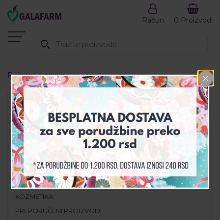
Račun
0 Proizvodi
Products
search
Početna
»
pranje
MENI
AKCIJA
DEZINFEKCIJA
DODACI ISHRANI
GALA SET
GALAHEALTH
KOZMETIKA
PREPORUČENI PROIZVODI