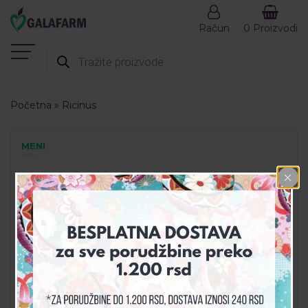
Račun
0 Proizvodi
Products
search
Početna
»
Ricinus
MENI
AKCIJA
DEZINFEKCIJA
DODACI ISHRANI
GALA SET
GALAHEALTH
KOZMETIKA
PREPORUČENI PROIZVODI