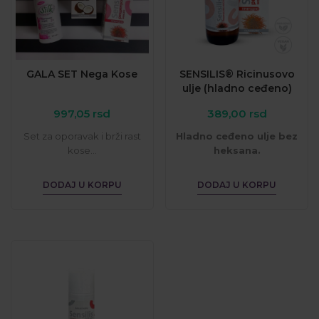
GALA SET Nega Kose
SENSILIS® Ricinusovo
ulje (hladno ceđeno)
997,05
rsd
389,00
rsd
Set za oporavak i brži rast
Hladno ceđeno ulje bez
kose...
heksana.
Za kožu, kosu, nokte, lice...
DODAJ U KORPU
DODAJ U KORPU