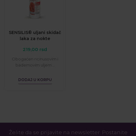
SENSILIS® uljani skidač
laka za nokte
219,00
rsd
Obogaćen ricinusovim i
bademovim uljem...
DODAJ U KORPU
Želite da se prijavite na newsletter. Postanite