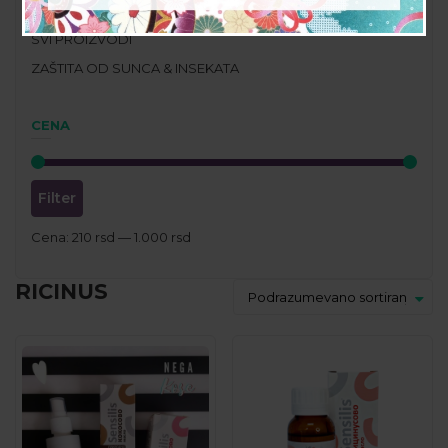
PROPOLIS PROIZVODI
SVI PROIZVODI
ZAŠTITA OD SUNCA & INSEKATA
CENA
Filter
Cena:
210 rsd
—
1.000 rsd
RICINUS