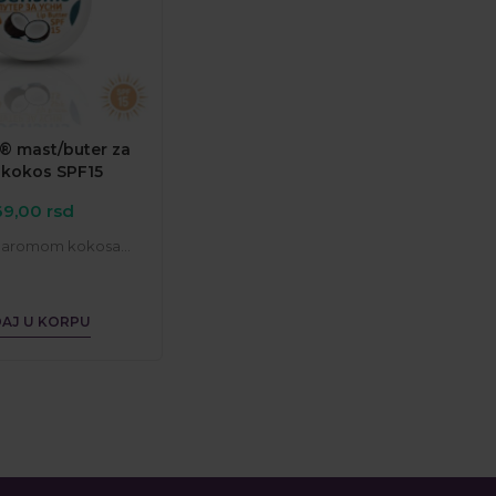
® mast/buter za
 kokos SPF15
69,00
rsd
i aromom kokosa...
AJ U KORPU