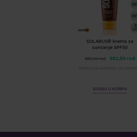
SOLARUS® krema za
sunčanje SPF50
Originalna
552,50
rsd
650,00
rsd
cena
Krema za sunčanje za odrasle.
je
j
bila:
5
650,00 rsd.
DODAJ U KORPU