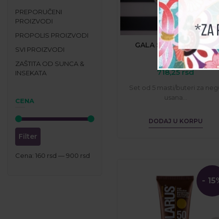
PREPORUČENI
PROIZVODI
PROPOLIS PROIZVODI
GALA SET Nega Usana
SVI PROIZVODI
ZAŠTITA OD SUNCA &
718,25
rsd
INSEKATA
Set od 5 masti/buteri za neg
usana...
CENA
DODAJ U KORPU
Filter
Cena:
160 rsd
—
900 rsd
- 15