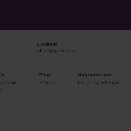
an
E-Adresa
office@galafarm.rs
ja
Blog
Nagradne igre
i prodaje
Zdravlje
Letnja nagradna igra
ti