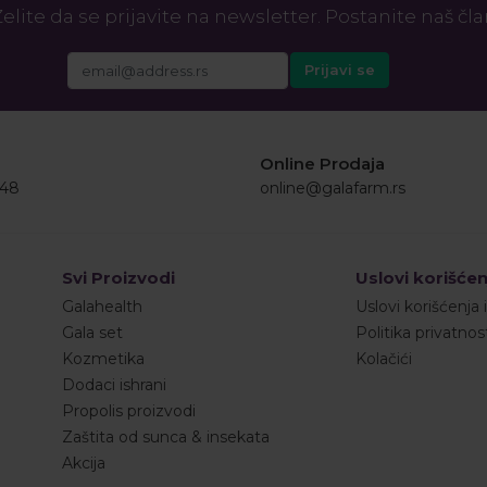
elite da se prijavite na newsletter. Postanite naš čl
Online Prodaja
548
online@galafarm.rs
Svi Proizvodi
Uslovi korišćen
Galahealth
Uslovi korišćenja 
Gala set
Politika privatnos
Kozmetika
Kolačići
Dodaci ishrani
Propolis proizvodi
Zaštita od sunca & insekata
Akcija