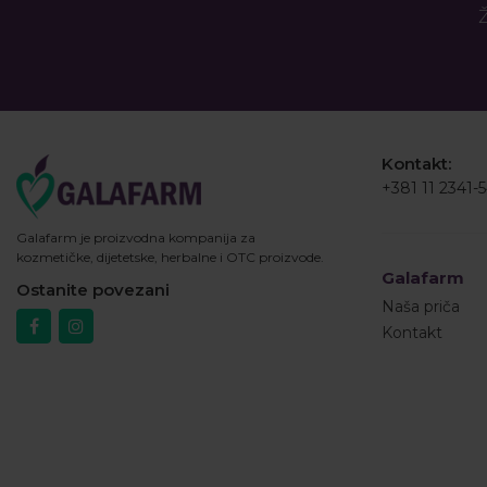
Ž
Kontakt:
+381 11 2341-
Galafarm je proizvodna kompanija za
kozmetičke, dijetetske, herbalne i OTC proizvode.
Galafarm
Ostanite povezani
Naša priča
Kontakt