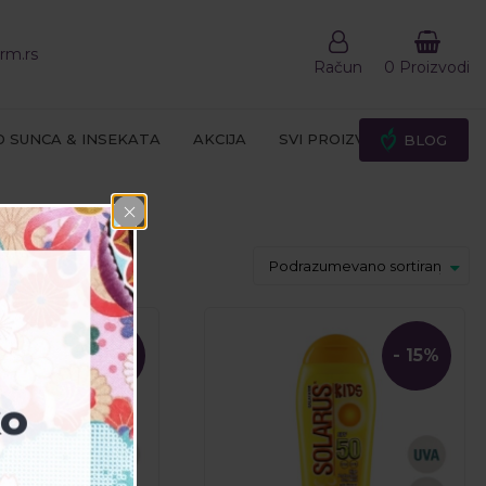
rm.rs
Račun
0 Proizvodi
D SUNCA & INSEKATA
AKCIJA
SVI PROIZVODI
BLOG
- 15%
- 15%