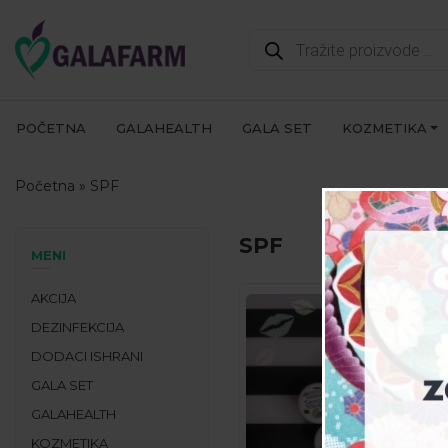
Products
search
POČETNA
GALAHEALTH
GALA SET
KOZMETIKA
Početna
»
SPF
SPF
MENI
AKCIJA
DEZINFEKCIJA
DODACI ISHRANI
GALA SET
GALAHEALTH
KOZMETIKA