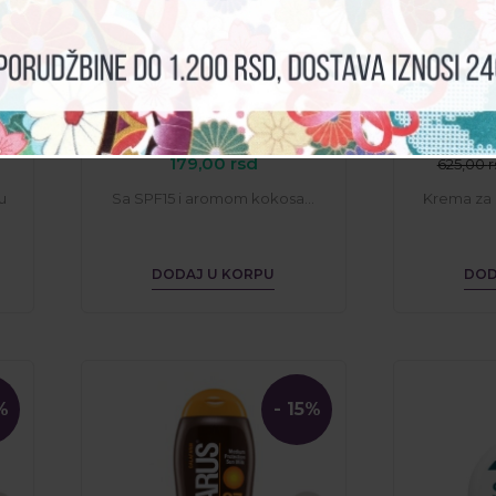
SENSILIS® stik/balzam za
SOLARUS
usne kokos SPF15
sun
179,00
rsd
625,00
r
u
Sa SPF15 i aromom kokosa...
Krema za 
DODAJ U KORPU
DOD
%
- 15%