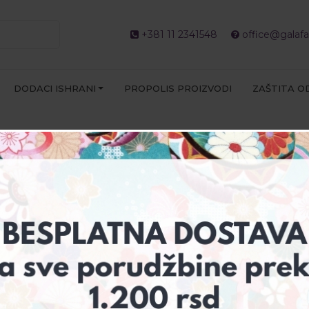
+381 11 2341548
office@galafa
DODACI ISHRANI
PROPOLIS PROIZVODI
ZAŠTITA O