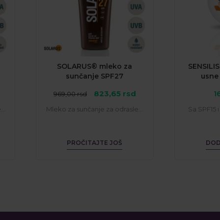
SOLARUS® mleko za
SENSILIS
sunčanje SPF27
usne
Trenutna
Originalna
Trenutna
823,65
rsd
1
969,00
rsd
cena
cena
cena
..
Mleko za sunčanje za odrasle...
Sa SPF15 
e:
je
je:
52,50 rsd.
bila:
823,65 rsd.
969,00 rsd.
PROČITAJTE JOŠ
DOD