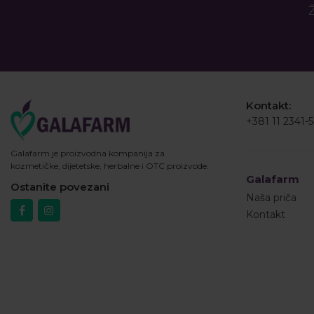
Ž
Kontakt:
+381 11 2341-
Galafarm je proizvodna kompanija za
kozmetičke, dijetetske, herbalne i OTC proizvode.
Galafarm
Ostanite povezani
Naša priča
Kontakt