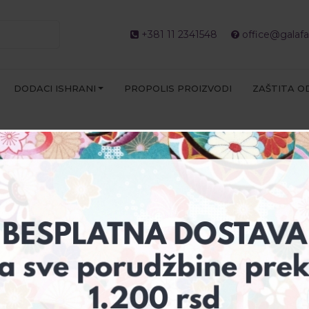
+381 11 2341548
office@galafa
DODACI ISHRANI
PROPOLIS PROIZVODI
ZAŠTITA O