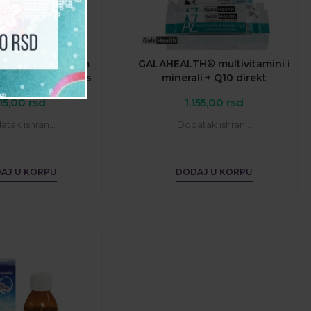
TH® Magnezijum
GALAHEALTH® multivitamini i
0 mg + B-kompleks
minerali + Q10 direkt
15,00
rsd
1.155,00
rsd
tak ishran...
Dodatak ishran...
AJ U KORPU
DODAJ U KORPU