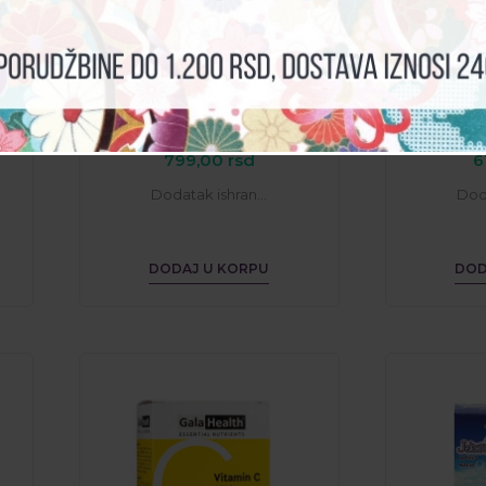
ekt
GALAHEALTH® Laktuloza za
GALAHEAL
a
redovno i lakše pražnjenje
direkt 40
creva
799,00
rsd
6
Dodatak ishran...
Doda
DODAJ U KORPU
DOD