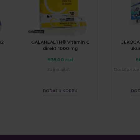
12
GALAHEALTH® Vitamin C
JEKOGAL
direkt 1000 mg
uku
935,00
rsd
6
Za imunitet ...
Dodatak ishra
DODAJ U KORPU
DOD