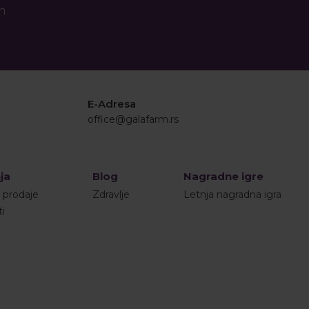
an
E-Adresa
office@galafarm.rs
ja
Blog
Nagradne igre
i prodaje
Zdravlje
Letnja nagradna igra
ti