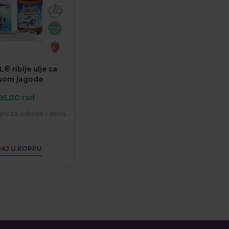
® riblje ulje sa
som jagode
85,00
rsd
ni za odrasle i decu...
AJ U KORPU