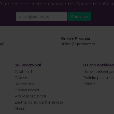
elite da se prijavite na newsletter. Postanite naš čl
Online Prodaja
548
online@galafarm.rs
Svi Proizvodi
Uslovi korišćen
Galahealth
Uslovi korišćenja 
Gala set
Politika privatnos
Kozmetika
Kolačići
Dodaci ishrani
Propolis proizvodi
Zaštita od sunca & insekata
Akcija