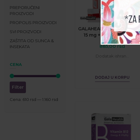
PREPORUČENI
PROIZVODI
PROPOLIS PROIZVODI
GALAHEALTH® Gvožđe dir
SVI PROIZVODI
15 mg + C + folna kiselin
ZAŠTITA OD SUNCA &
885,00
rsd
INSEKATA
Dodatak ishran...
CENA
DODAJ U KORPU
Filter
Cena:
610 rsd
—
1.160 rsd