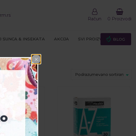
rm.rs
Račun
0 Proizvodi
D SUNCA & INSEKATA
AKCIJA
SVI PROIZVODI
BLOG