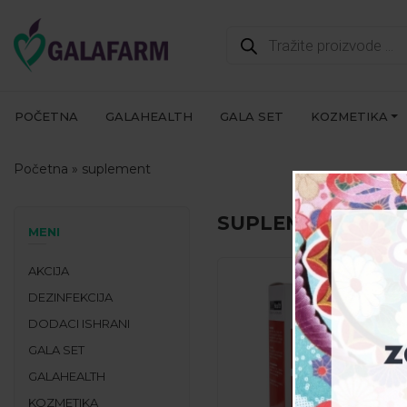
Products
search
POČETNA
GALAHEALTH
GALA SET
KOZMETIKA
Početna
»
suplement
SUPLEMENT
MENI
AKCIJA
DEZINFEKCIJA
DODACI ISHRANI
GALA SET
GALAHEALTH
KOZMETIKA