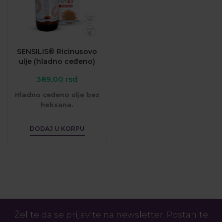
SENSILIS® Ricinusovo
ulje (hladno ceđeno)
389,00
rsd
Hladno ceđeno ulje bez
heksana.
Za kožu, kosu, nokte, lice...
DODAJ U KORPU
Želite da se prijavite na newsletter. Postanite