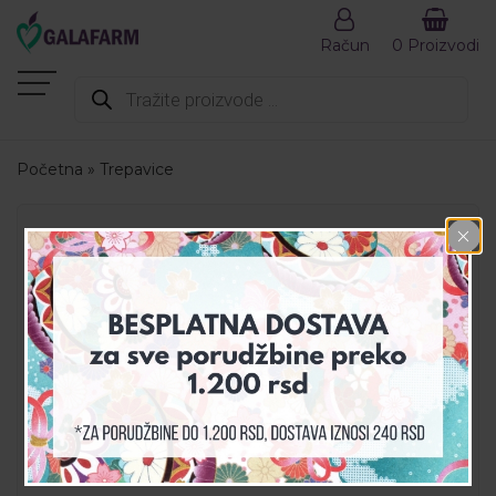
Račun
0 Proizvodi
Products
search
Početna
»
Trepavice
MENI
AKCIJA
DEZINFEKCIJA
DODACI ISHRANI
GALA SET
GALAHEALTH
KOZMETIKA
PREPORUČENI PROIZVODI