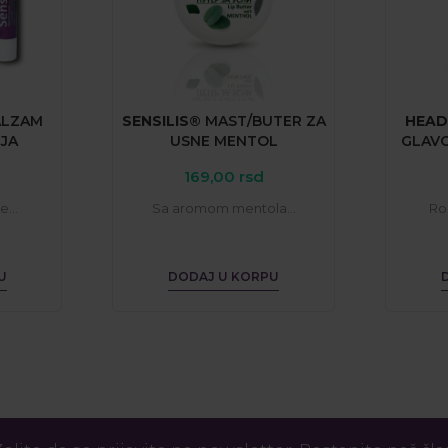
ALZAM
SENSILIS®
MAST/BUTER
ZA
HEAD
JA
USNE
MENTOL
GLAV
169,00
rsd
...
Sa aromom mentola...
Rol
U
DODAJ U KORPU