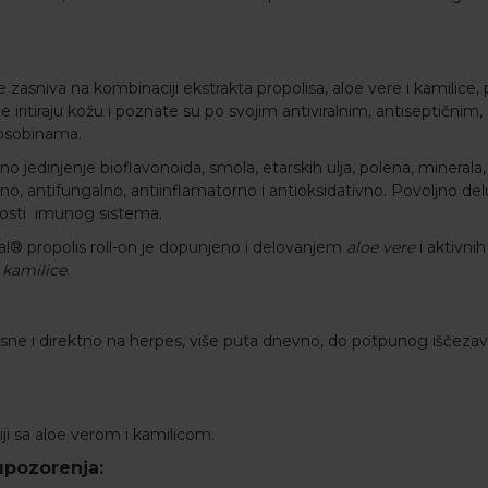
e zasniva na kombinaciji ekstrakta
propolisa
, aloe vere i kamilice
iritiraju kožu i poznate su po svojim antiviralnim, antiseptičnim,
 osobinama.
o jedinjenje bioflavonoida, smola, etarskih ulja, polena, minerala,
usno, antifungalno, antiinflamatorno i antioksidativno. Povoljno del
osti imunog sistema.
l® propolis roll-on je dopunjeno i delovanjem
aloe vere
i aktivnih
a
kamilice
.
sne i direktno na herpes, više puta dnevno, do potpunog iščezav
ji sa aloe verom i kamilicom.
upozorenja: