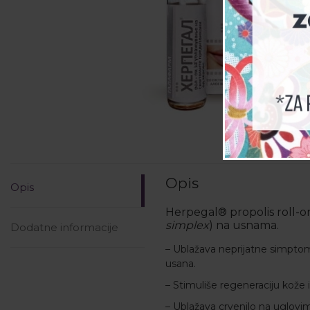
Opis
Opis
Herpegal® propolis roll-
simplex
) na usnama.
Dodatne informacije
– Ublažava neprijatne simptome
usana.
– Stimuliše regeneraciju kože
– Ublažava crvenilo na uglovim