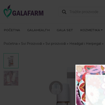
Products
search
POČETNA
GALAHEALTH
GALA SET
KOZMETIKA
Početna
»
Svi Proizvodi
»
Svi proizvodi
»
Headgal i Herpegal
»