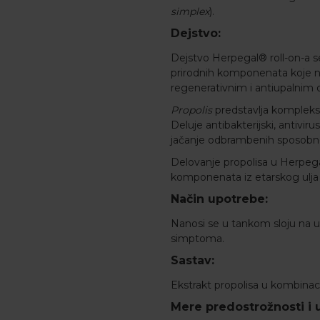
simplex
).
Dejstvo:
Dejstvo Herpegal® roll-on-a s
prirodnih komponenata koje ne 
regenerativnim i antiupalnim
Propolis
predstavlja kompleksn
Deluje antibakterijski, antivir
jačanje odbrambenih sposobn
Delovanje propolisa u Herpega
komponenata iz etarskog ulj
Način upotrebe:
Nanosi se u tankom sloju na u
simptoma.
Sastav:
Ekstrakt propolisa u kombinaci
Mere predostrožnosti i 