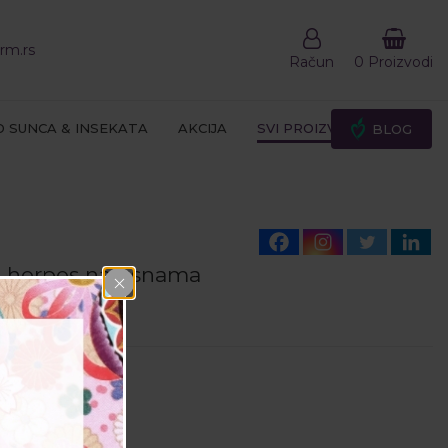
rm.rs
Račun
0 Proizvodi
D SUNCA & INSEKATA
AKCIJA
SVI PROIZVODI
BLOG
 herpes na usnama
)