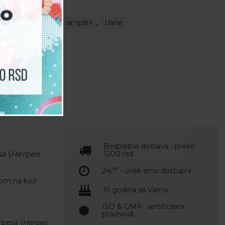
odno
,
Propolis
,
simplex
,
Usne
Besplatna dostava - preko
a (
Herpes
1200 rsd
24/7 - uvek smo dostupni
-om na koži
15 godina sa Vama
ISO & GMP- sertificirani
proizvodi
rpesa (
Herpes