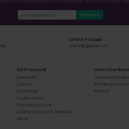
elite da se prijavite na newsletter. Postanite naš čl
Online Prodaja
548
online@galafarm.rs
Svi Proizvodi
Uslovi korišćen
Galahealth
Uslovi korišćenja 
Gala set
Politika privatnos
Kozmetika
Kolačići
Dodaci ishrani
Propolis proizvodi
Zaštita od sunca & insekata
Akcija