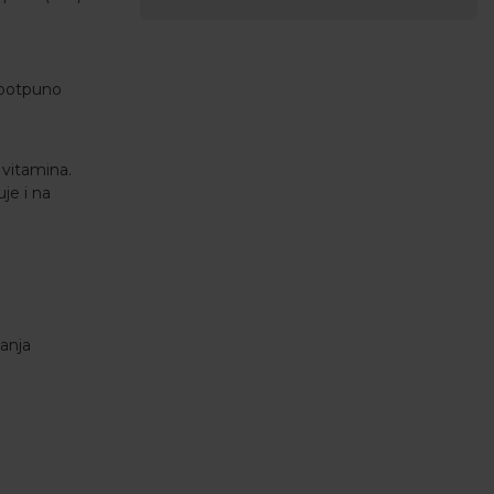
, potpuno
 vitamina.
uje i na
anja