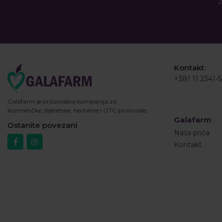
Ž
Kontakt:
+381 11 2341-
Galafarm je proizvodna kompanija za
kozmetičke, dijetetske, herbalne i OTC proizvode.
Galafarm
Ostanite povezani
Naša priča
Kontakt