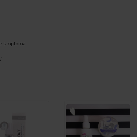
nje simptoma
/