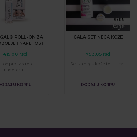
GAL®
ROLL-ON
ZA
GALA
SET
NEGA
KOŽE
OBOLJE
I
NAPETOST
415,00
rsd
793,05
rsd
l-on protiv stresa i
Set za negu kože tela i lica...
napetosti...
DODAJ U KORPU
DODAJ U KORPU