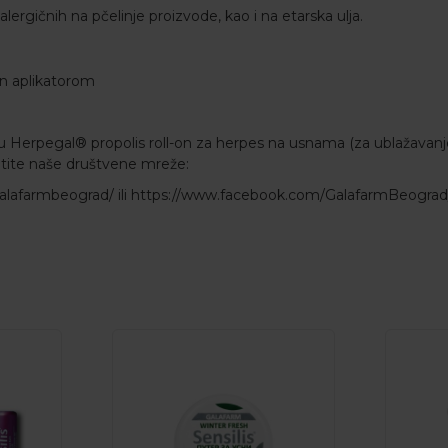
ergičnih na pčelinje proizvode, kao i na etarska ulja.
on aplikatorom
du Herpegal® propolis roll-on za herpes na usnama (za ublažava
etite naše društvene mreže:
alafarmbeograd/
ili
https://www.facebook.com/GalafarmBeograd