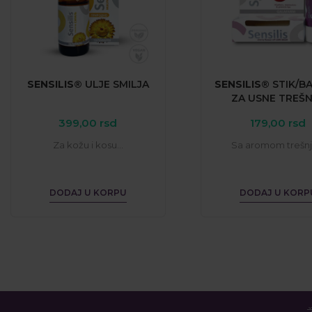
SENSILIS®
ULJE
SMILJA
SENSILIS®
STIK/B
ZA
USNE
TREŠN
399,00
rsd
179,00
rsd
Za kožu i kosu...
Sa aromom trešnje
DODAJ U KORPU
DODAJ U KORP