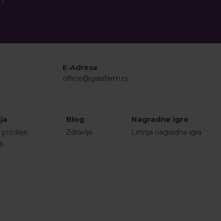
an
E-Adresa
office@galafarm.rs
ja
Blog
Nagradne igre
i prodaje
Zdravlje
Letnja nagradna igra
ti