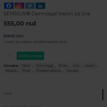
SENSILIS® Dermogal losion za lice
555,00
rsd
Kratak opis
Losion za masnu i problematičnu kožu
SENSILIS®
Dodaj u korpu
Dermogal
losion
Oznake:
Akne
,
Dermogal
,
Koža
,
Lice
,
losion
,
za
Masna
,
Pore
,
Problematična
,
Sensilis
lice
količina
Opis