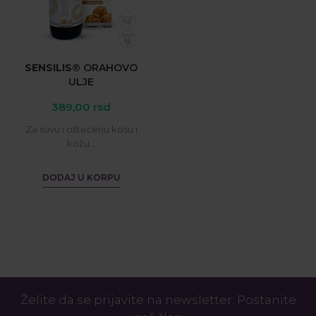
SENSILIS®
ORAHOVO
ULJE
389,00
rsd
Za suvu i oštećenu kosu i
kožu...
DODAJ U KORPU
Želite da se prijavite na newsletter. Postanite