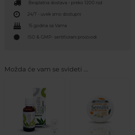
Besplatna dostava - preko 1200 rsd
24/7 - uvek smo dostupni
15 godina sa Vama
ISO & GMP- sertificirani proizvodi
Možda će vam se svideti …