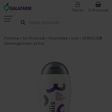
Račun
0 Proizvodi
Products
search
Početna
»
Svi Proizvodi
»
Kozmetika
»
Lice
»
SENSILIS®
Dermogal losion za lice