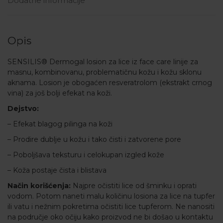
Dodatne informacije
Opis
SENSILIS® Dermogal losion za lice iz
face care
linije za
masnu, kombinovanu, problematičnu kožu i kožu sklonu
aknama. Losion je obogaćen resveratrolom (ekstrakt crnog
vina) za još bolji efekat na koži.
Dejstvo:
– Efekat blagog pilinga na koži
– Prodire dublje u kožu i tako čisti i zatvorene pore
– Poboljšava teksturu i celokupan izgled kože
– Koža postaje čista i blistava
Način korišćenja:
Najpre očistiti lice od šminku i oprati
vodom. Potom naneti malu količinu losiona za lice na tupfer
ili vatu i nežnim pokretima očistiti lice tupferom. Ne nanositi
na područje oko očiju kako proizvod ne bi došao u kontaktu