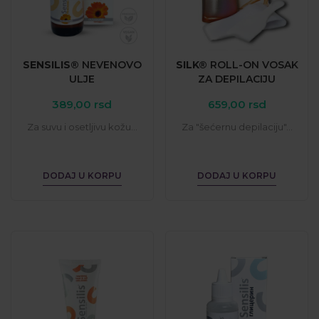
SENSILIS®
NEVENOVO
SILK®
ROLL-ON
VOSAK
ULJE
ZA
DEPILACIJU
389,00
rsd
659,00
rsd
Za suvu i osetljivu kožu...
Za "šećernu depilaciju"...
DODAJ U KORPU
DODAJ U KORPU