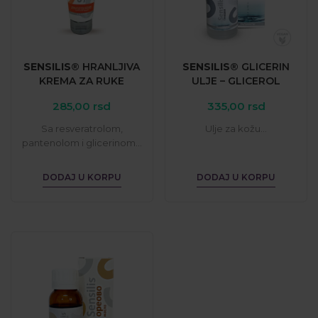
SENSILIS®
HRANLJIVA
SENSILIS®
GLICERIN
KREMA
ZA
RUKE
ULJE
–
GLICEROL
285,00
rsd
335,00
rsd
Sa resveratrolom,
Ulje za kožu...
pantenolom i glicerinom...
DODAJ U KORPU
DODAJ U KORPU