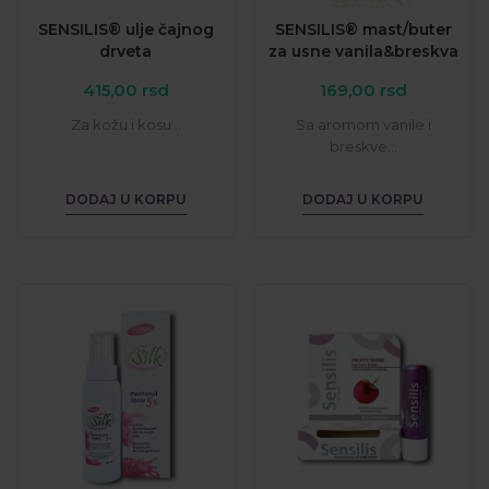
SENSILIS® ulje čajnog
SENSILIS® mast/buter
drveta
za usne vanila&breskva
415,00
rsd
169,00
rsd
Za kožu i kosu...
Sa aromom vanile i
breskve...
DODAJ U KORPU
DODAJ U KORPU