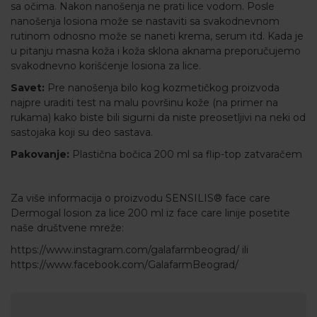
sa očima. Nakon nanošenja ne prati lice vodom. Posle
nanošenja losiona može se nastaviti sa svakodnevnom
rutinom odnosno može se naneti krema, serum itd. Kada je
u pitanju masna koža i koža sklona aknama preporučujemo
svakodnevno korišćenje losiona za lice.
Savet:
Pre nanošenja bilo kog kozmetičkog proizvoda
najpre uraditi test na malu površinu kože (na primer na
rukama) kako biste bili sigurni da niste preosetljivi na neki od
sastojaka koji su deo sastava.
Pakovanje:
Plastična bočica 200 ml sa flip-top zatvaračem
Za više informacija o proizvodu SENSILIS® face care
Dermogal losion za lice 200 ml iz face care linije posetite
naše društvene mreže:
https://www.instagram.com/galafarmbeograd/
ili
https://www.facebook.com/GalafarmBeograd/