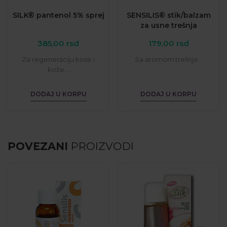
SILK® pantenol 5% sprej
SENSILIS® stik/balzam
za usne trešnja
385,00
rsd
179,00
rsd
Za regeneraciju kose i
Sa aromom trešnje...
kože...
DODAJ U KORPU
DODAJ U KORPU
POVEZANI
PROIZVODI