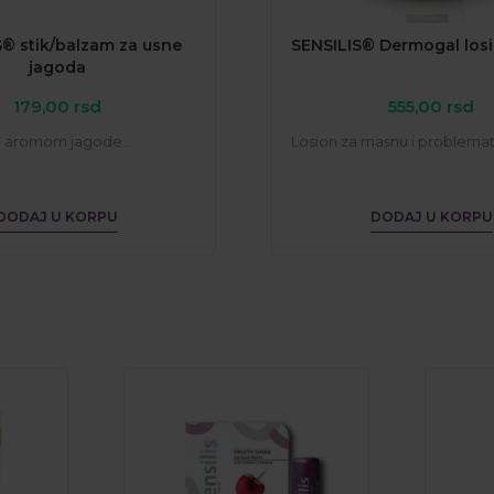
S® stik/balzam za usne
SENSILIS® Dermogal losi
jagoda
179,00
rsd
555,00
rsd
 aromom jagode...
Losion za masnu i problemati
DODAJ U KORPU
DODAJ U KORPU