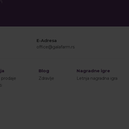
an
E-Adresa
office@galafarm.rs
ja
Blog
Nagradne igre
i prodaje
Zdravlje
Letnja nagradna igra
ti