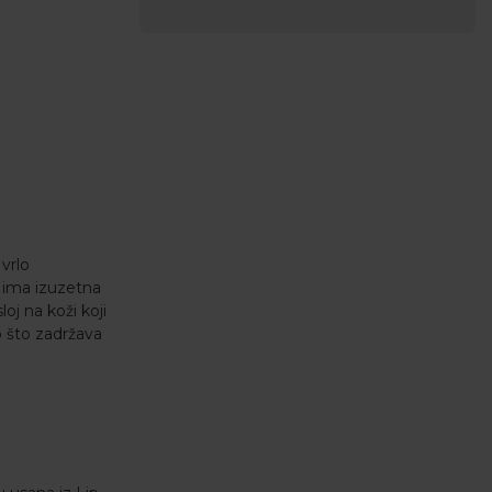
 vrlo
i ima izuzetna
oj na koži koji
o što zadržava