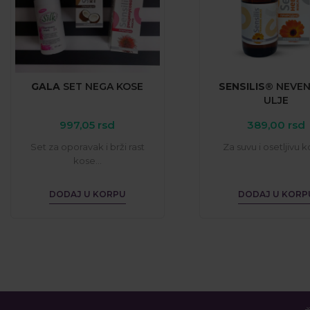
GALA
SET
NEGA
KOSE
SENSILIS®
NEVE
ULJE
997,05
rsd
389,00
rsd
Set za oporavak i brži rast
Za suvu i osetljivu ko
kose...
DODAJ U KORPU
DODAJ U KORP