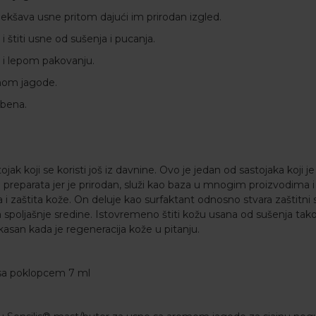
mekšava usne pritom dajući im prirodan izgled.
i štiti usne od sušenja i pucanja.
m i lepom pakovanju.
mom jagode.
abena.
ojak koji se koristi još iz davnine. Ovo je jedan od sastojaka koji je
 preparata jer je prirodan, služi kao baza u mnogim proizvodima 
 i zaštita kože. On deluje kao surfaktant odnosno stvara zaštitni sl
ja spoljašnje sredine. Istovremeno štiti kožu usana od sušenja tak
asan kada je regeneracija kože u pitanju.
a sa poklopcem 7 ml