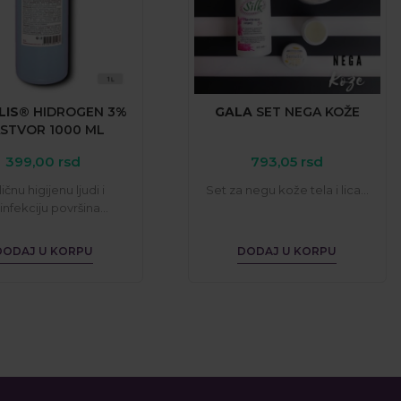
LIS®
HIDROGEN
3%
GALA
SET
NEGA
KOŽE
ASTVOR
1000
ML
399,00
rsd
793,05
rsd
ličnu higijenu ljudi i
Set za negu kože tela i lica...
nfekciju površina...
DODAJ U KORPU
DODAJ U KORPU