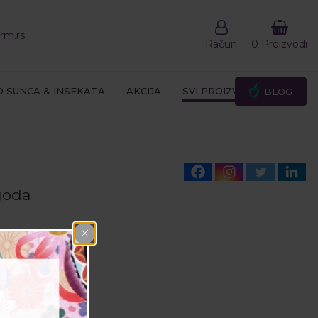
rm.rs
Račun
0 Proizvodi
D SUNCA & INSEKATA
AKCIJA
SVI PROIZVODI
BLOG
goda