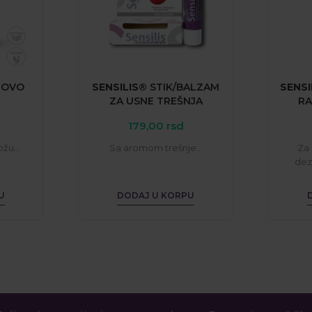
NOVO
SENSILIS®
STIK/BALZAM
SENSI
ZA
USNE
TREŠNJA
R
179,00
rsd
žu...
Sa aromom trešnje...
Za 
dezi
U
DODAJ U KORPU