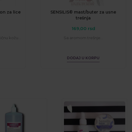
on za lice
SENSILIS® mast/buter za usne
trešnja
169,00
rsd
čnu kožu...
Sa aromom trešnje...
DODAJ U KORPU