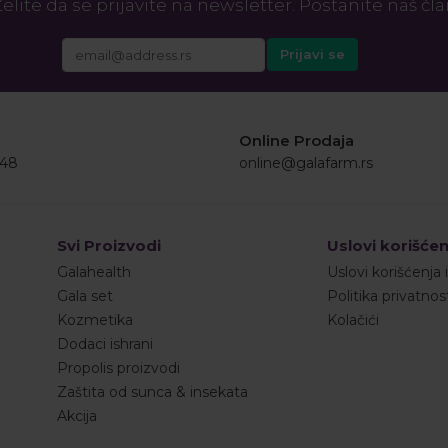
elite da se prijavite na newsletter. Postanite naš čl
Online Prodaja
548
online@galafarm.rs
Svi Proizvodi
Uslovi korišćen
Galahealth
Uslovi korišćenja 
Gala set
Politika privatnos
Kozmetika
Kolačići
Dodaci ishrani
Propolis proizvodi
Zaštita od sunca & insekata
Akcija