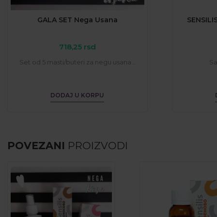
GALA SET Nega Usana
SENSILI
718,25
rsd
Set od 5 masti/buteri za negu usana...
Sa
DODAJ U KORPU
POVEZANI
PROIZVODI