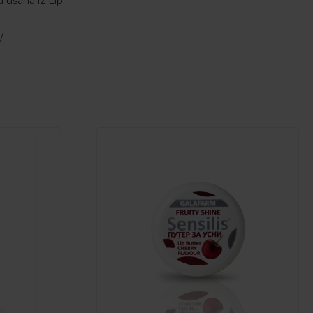
 usana iz Lip
/