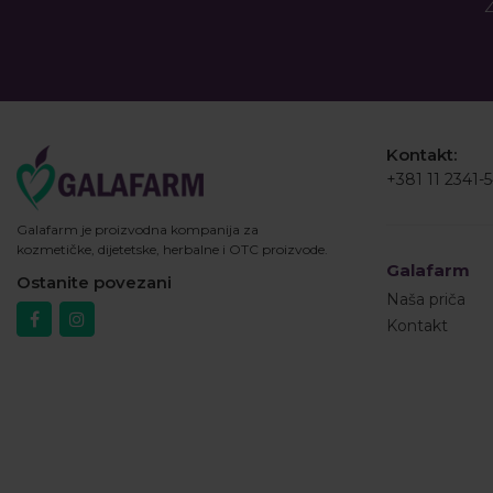
Ž
Kontakt:
+381 11 2341-
Galafarm je proizvodna kompanija za
kozmetičke, dijetetske, herbalne i OTC proizvode.
Galafarm
Ostanite povezani
Naša priča
Kontakt