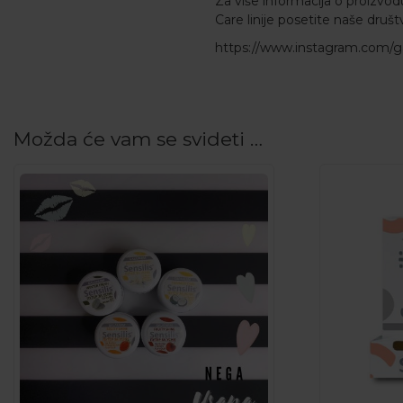
Za više informacija o proizvo
Care linije posetite naše druš
https://www.instagram.com/g
Možda će vam se svideti …