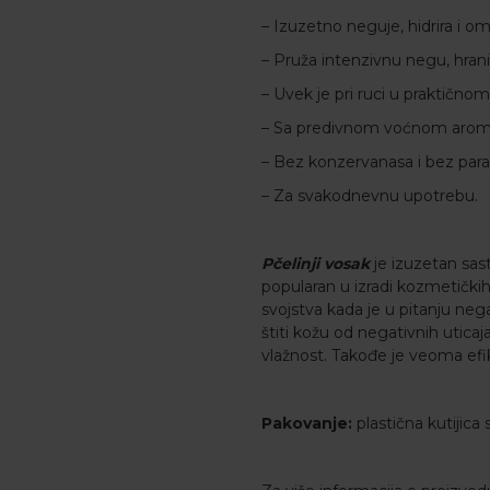
– Izuzetno neguje, hidrira i o
– Pruža intenzivnu negu, hrani 
– Uvek je pri ruci u praktično
– Sa predivnom voćnom aro
– Bez konzervanasa i bez par
– Za svakodnevnu upotrebu.
Pčelinji vosak
je izuzetan sast
popularan u izradi kozmetičkih
svojstva kada je u pitanju nega
štiti kožu od negativnih utica
vlažnost. Takođe je veoma efik
Pakovanje:
plastična kutijic