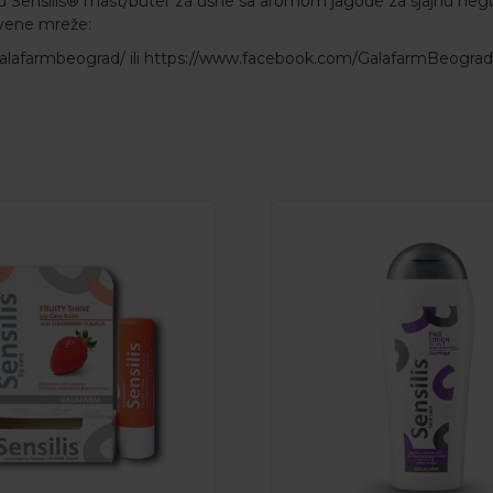
du Sensilis® mast/buter za usne sa aromom jagode za sjajnu negu
tvene mreže:
alafarmbeograd/
ili
https://www.facebook.com/GalafarmBeograd