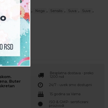
a
,
Koža
,
mast
,
Nega
,
Sensilis
,
Suva
,
Suve
,
Besplatna dostava - preko
oskom.
1200 rsd
ena. Buter
24/7 - uvek smo dostupni
skretan
15 godina sa Vama
ISO & GMP- sertificirani
proizvodi