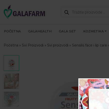
Products
search
POČETNA
GALAHEALTH
GALA SET
KOZMETIKA
Početna
»
Svi Proizvodi
»
Svi proizvodi
»
Sensilis face i lip care