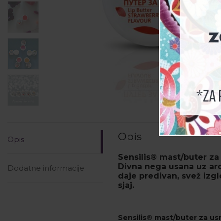
Opis
Opis
Sensilis® mast/buter za
Divna nega usana uz ar
Dodatne informacije
daje predivan, svež izg
sjaj.
Sensilis® mast/buter za us