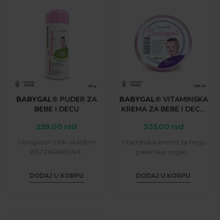
BABYGAL®
PUDER
ZA
BABYGAL®
VITAMINSKA
BEBE
I
DECU
KREMA
ZA
BEBE
I
DECU
100
ML
259,00
rsd
335,00
rsd
Obogaćen cink oksidom
Vitaminska krema za negu
BEZ PARABENA
...
pelenske regije...
DODAJ U KORPU
DODAJ U KORPU