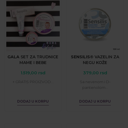
GALA
SET
ZA
TRUDNICE
SENSILIS®
VAZELIN
ZA
MAME
I
BEBE
NEGU
KOŽE
1.519,00
rsd
379,00
rsd
+ GRATIS PROIZVOD...
Sa nevenom i D-
pantenolom...
DODAJ U KORPU
DODAJ U KORPU