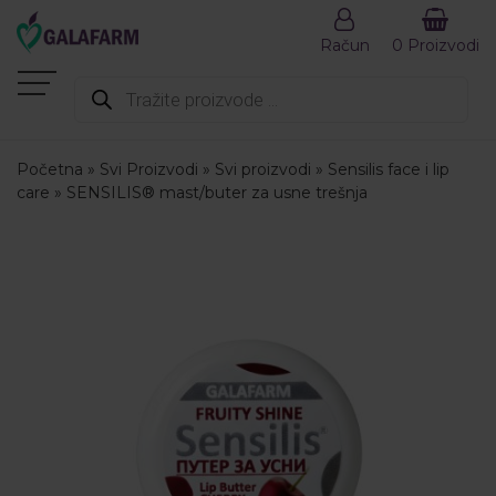
Račun
0 Proizvodi
Products
search
Početna
»
Svi Proizvodi
»
Svi proizvodi
»
Sensilis face i lip
care
»
SENSILIS® mast/buter za usne trešnja