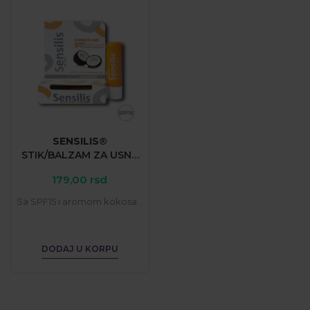
SENSILIS®
STIK/BALZAM
ZA
USNE
KOKOS
SPF15
179,00
rsd
Sa SPF15 i aromom kokosa...
DODAJ U KORPU