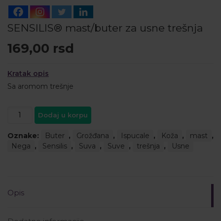
SENSILIS® mast/buter za usne trešnja
169,00
rsd
Kratak opis
Sa aromom trešnje
SENSILIS®
Dodaj u korpu
mast/buter
za
Oznake:
Buter
,
Grožđana
,
Ispucale
,
Koža
,
mast
,
usne
Nega
,
Sensilis
,
Suva
,
Suve
,
trešnja
,
Usne
trešnja
količina
Opis