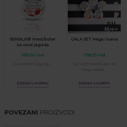
SENSILIS® mast/buter
GALA SET Nega Usana
za usne jagoda
169,00
rsd
718,25
rsd
Sa aromom jagode...
Set od 5 masti/buteri za
negu usana...
DODAJ U KORPU
DODAJ U KORPU
POVEZANI
PROIZVODI