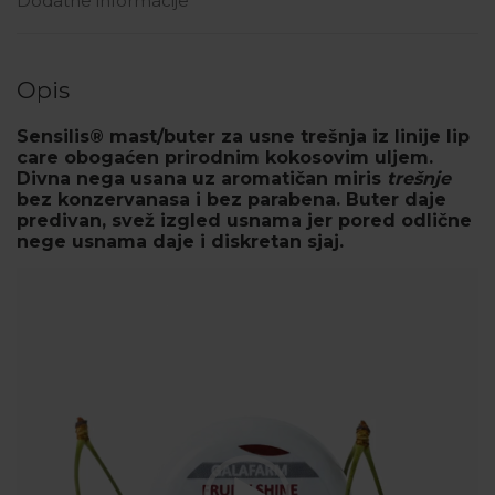
Dodatne informacije
Opis
Sensilis® mast/buter za usne trešnja iz linije lip
care obogaćen prirodnim
kokosovim
uljem.
Divna nega usana uz aromatičan miris
trešnje
bez konzervanasa i bez parabena. Buter daje
predivan, svež izgled usnama jer pored odlične
nege usnama daje i diskretan sjaj.
Pregledač
video
zapisa