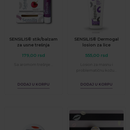
SENSILIS® stik/balzam
SENSILIS® Dermogal
za usne trešnja
losion za lice
179,00
rsd
555,00
rsd
Sa aromom trešnje...
Losion za masnu i
problematičnu kožu...
DODAJ U KORPU
DODAJ U KORPU