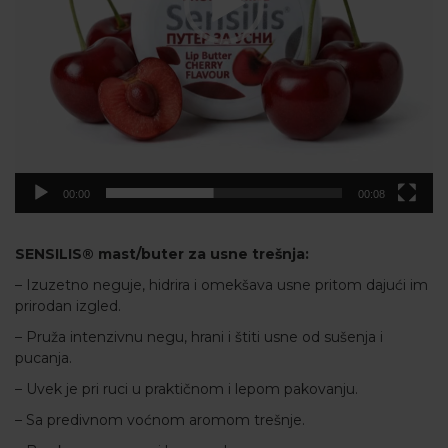
00:00
00:08
SENSILIS® mast/buter za usne trešnja:
– Izuzetno neguje, hidrira i omekšava usne pritom dajući im
prirodan izgled.
– Pruža intenzivnu negu, hrani i štiti usne od sušenja i
pucanja.
– Uvek je pri ruci u praktičnom i lepom pakovanju.
– Sa predivnom voćnom aromom trešnje.