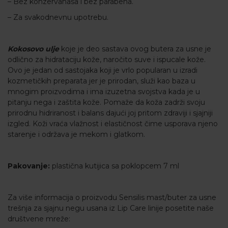
– Bez konzervanasa i bez parabena.
– Za svakodnevnu upotrebu.
Kokosovo ulje
koje je deo sastava ovog butera za usne je
odlično za hidrataciju kože, naročito suve i ispucale kože.
Ovo je jedan od sastojaka koji je vrlo popularan u izradi
kozmetičkih preparata jer je prirodan, služi kao baza u
mnogim proizvodima i ima izuzetna svojstva kada je u
pitanju nega i zaštita kože. Pomaže da koža zadrži svoju
prirodnu hidriranost i balans dajući joj pritom zdraviji i sjajniji
izgled. Koži vraća vlažnost i elastičnost čime usporava njeno
starenje i održava je mekom i glatkom.
Pakovanje:
plastična kutijica sa poklopcem 7 ml
Za više informacija o proizvodu Sensilis mast/buter za usne
trešnja za sjajnu negu usana iz Lip Care linije posetite naše
društvene mreže: