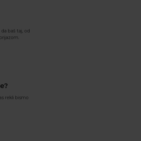
 da baš taj, od
orijazom.
je?
as rekli bismo