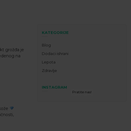
KATEGORIJE
Blog
akt grožđa je
Dodaci ishrani
vedenog na
Lepota
Zdravlje
INSTAGRAM
Pratite nas!
 kože
ičnosti,