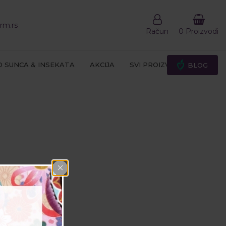
rm.rs
Račun
0 Proizvodi
D SUNCA & INSEKATA
AKCIJA
SVI PROIZVODI
BLOG
nja na koži kao
lovanje.
 primer perut,