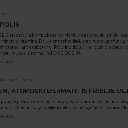
ravlje
POLIS
S predstavlja kompleksno jedinjenje bioflavonoida, smola, etars
 minerala, vitamina. Deluje antibakterijski, antivirusno, antifungal
lamatorno i antioksidativno. Povoljno deluje i na jačanje odbramb
nosti imunog sistema. KAKO SE DOBIJA...
te više
,
daci ishrani
Zdravlje
M, ATOPIJSKI DERMATITIS I RIBLJE UL
puta se pisalo o ekcemima i atopijskom dermatitisu jer je to v
na koži. Karakterišu ga upaljeni delovi kože koja često i krvare. Mi 
te više