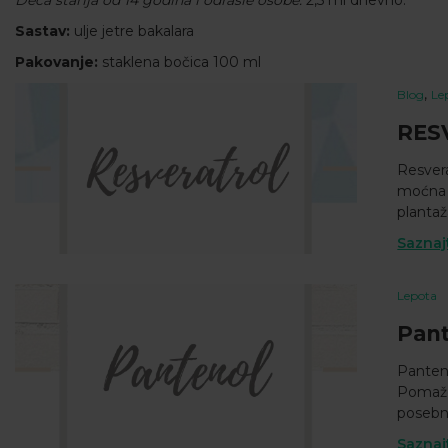
Deca starija od 14 godina i odrasle osobe:
2,5 ml dnevno.
Sastav:
ulje jetre bakalara
Pakovanje:
staklena bočica 100 ml
,
Blog
Le
RES
Resvera
moćna 
plantaž
Saznaj
Lepota
Pant
Panten
Pomaže 
posebno
Saznaj