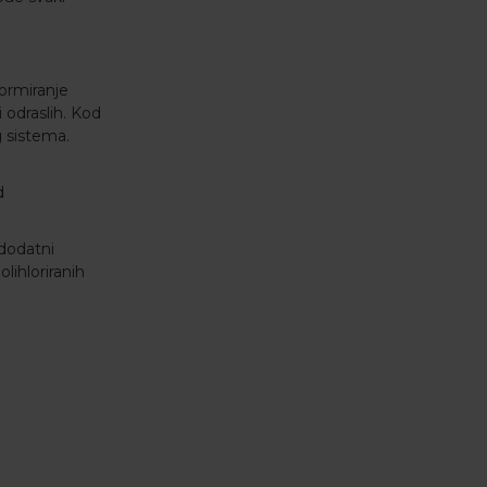
formiranje
 odraslih. Kod
 sistema.
d
 dodatni
olihloriranih