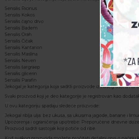
Sensilis Ricinus
Sensilis Kokos
Sensilis čajno drvo
Sensilis Badem
Sensilis Orah
Sensilis Čičak
Sensilis Kantarion
Sensilis Maslina
Sensilis Neven
Sensilis šargraep
Sensilis glicerin
Sensilis Parafin
Jekogal je kategorija koja sadrži proizvode iz našeg asortiman
Svaki proizvod koji je deo kategorije je registrovan kao dodatak
U ovu kategoriju spadaju sledeće proizvode:
Jekogal riblja ulja: bez ukusa, sa ukusima jagode, banane i lim
Upozorenja i ograničenja upotrebe: Preporučene dnevne doze se
Proizvod sadrži sastojak koji potiče od ribe.
Kod svakog proizvoda možete pročitati detaljni opis o načinu k