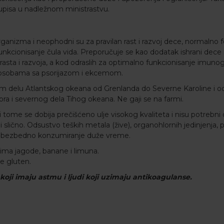
a upisa u nadležnom ministrastvu.
organizma i neophodni su za pravilan rast i razvoj dece, normalno 
unkcionisanje čula vida. Preporučuje se kao dodatak ishrani dece i
ta i razvoja, a kod odraslih za optimalno funkcionisanje imunog
ći osobama sa psorijazom i ekcemom.
rnom delu Atlantskog okeana od Grenlanda do Severne Karoline i o
ra i severnog dela Tihog okeana. Ne gaji se na farmi.
i tome se dobija prečišćeno ulje visokog kvaliteta i nisu potrebni
 i slično. Odsustvo teških metala (žive), organohlornih jedinjenja, p
java bezbedno konzumiranje duže vreme.
usima jagode, banane i limuna.
e gluten.
 koji imaju astmu i ljudi koji uzimaju antikoagulanse.