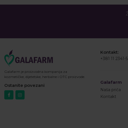
Ž
Kontakt:
+381 11 2341-
Galafarm je proizvodna kompanija za
kozmetičke, dijetetske, herbalne i OTC proizvode.
Galafarm
Ostanite povezani
Naša priča
Kontakt