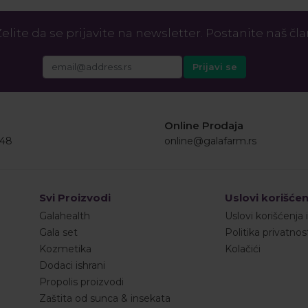
elite da se prijavite na newsletter. Postanite naš čl
Online Prodaja
548
online@galafarm.rs
Svi Proizvodi
Uslovi korišćen
Galahealth
Uslovi korišćenja 
Gala set
Politika privatnos
Kozmetika
Kolačići
Dodaci ishrani
Propolis proizvodi
Zaštita od sunca & insekata