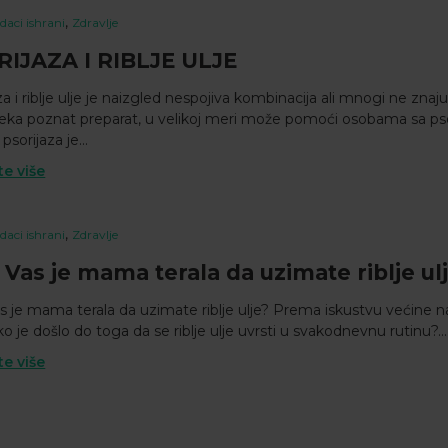
,
daci ishrani
Zdravlje
IJAZA I RIBLJE ULJE
za i riblje ulje je naizgled nespojiva kombinacija ali mnogi ne znaju
eka poznat preparat, u velikoj meri može pomoći osobama sa ps
sorijaza je...
te više
,
daci ishrani
Zdravlje
i Vas je mama terala da uzimate riblje ul
as je mama terala da uzimate riblje ulje? Prema iskustvu većine n
o je došlo do toga da se riblje ulje uvrsti u svakodnevnu rutinu?...
te više