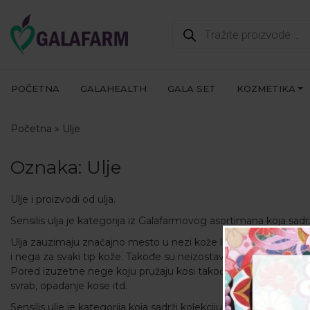
Products
search
POČETNA
GALAHEALTH
GALA SET
KOZMETIKA
Početna
»
Ulje
Oznaka:
Ulje
Ulje i proizvodi od ulja.
Sensilis ulja je kategorija iz Galafarmovog asortimana koja sadrž
Ulja zauzimaju značajno mesto u nezi kože lica i tela i kose. Pri
i nega za svaki tip kože. Takođe su neizostavan deo kućne koz
Pored izuzetne nege koju pružaju kosi takođe vrlo često pomaž
svrab, opadanje kose itd.
Sensilis ulje je kategorija koja sadrži kolekciju od 12 ulja: