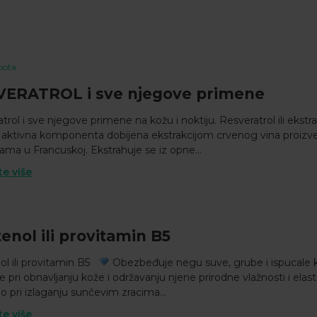
pota
VERATROL i sve njegove primene
trol i sve njegove primene na kožu i noktiju. Resveratrol ili ekstr
aktivna komponenta dobijena ekstrakcijom crvenog vina proiz
ama u Francuskoj. Ekstrahuje se iz opne...
te više
enol ili provitamin B5
ol ili provitamin B5
Obezbeđuje negu suve, grube i ispucale
pri obnavljanju kože i održavanju njene prirodne vlažnosti i elast
 pri izlaganju sunčevim zracima...
te više