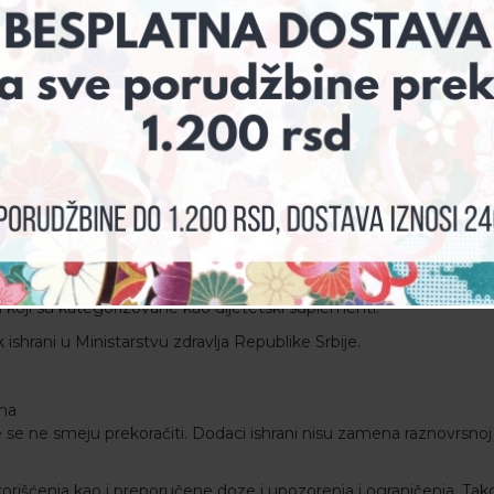
a koji su kategorizovane kao dijetetski suplementi.
 ishrani u Ministarstvu zdravlja Republike Srbije.
una
 ne smeju prekoračiti. Dodaci ishrani nisu zamena raznovrsnoj i
orišćenja kao i preporučene doze i upozorenja i ograničenja. Tak