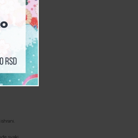
shrani.
ođe svaki