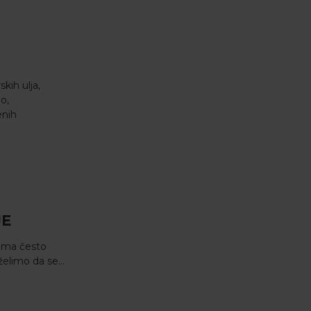
kih ulja,
no,
enih
JE
eoma često
želimo da se...