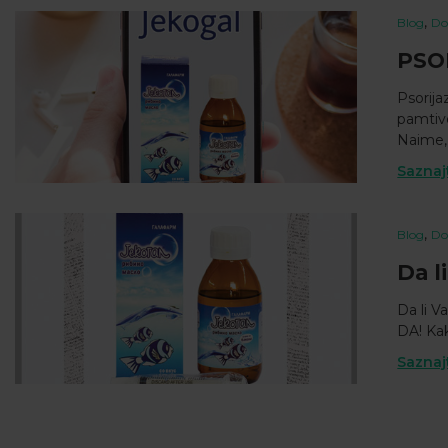
,
Blog
Do
PSOR
Psorija
pamtiv
Naime, p
Saznaj
,
Blog
Do
Da l
Da li V
DA! Kak
Saznaj