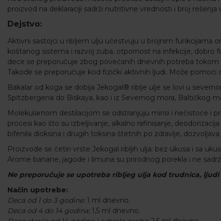
proizvod na deklaraciji sadrži nutritivne vrednosti i broj rešenj
Dejstvo:
Aktivni sastojci u ribljem ulju učestvuju u brojnim funkcijama 
koštanog sistema i razvoj zuba, otpornost na infekcije, dobro f
dece se preporučuje zbog povećanih dnevnih potreba tokom ras
Takođe se preporučuje kod fizički aktivnih ljudi. Može pomo
Bakalar od koga se dobija Jekogal® riblje ulje se lovi u seve
Spitzbergena do Biskaya, kao i iz Severnog mora, Baltičkog mo
Molekularnom destilacijom se odstranjuju mirisi i nečistoće i pr
procesi kao što su izbeljivanje, alkalno rafinisanje, deodorizacija
bifenila dioksina i drugih toksina štetnih po zdravlje, dozvol
Proizvode se četiri vrste Jekogal ribljih ulja: bez ukusa i sa uk
Arome banane, jagode i limuna su prirodnog porekla i ne sadrž
Ne preporučuje se upotreba ribljeg ulja kod trudnica, ljudi
Način upotrebe:
Deca od 1 do 3 godine:
1 ml dnevno.
Deca od 4 do 14 godina:
1,5 ml dnevno.