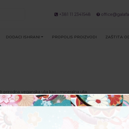
+381 11 2341548
office@galafa
DODACI ISHRANI
PROPOLIS PROIZVODI
ZAŠTITA O
i prirodna veganska ulja kao i mineralna ulja.
rodna svojstva biljnih ulja omogućavaju tretman najrazličitijih sta
metike za negu kose jer i na kosi imaju neverovatno povoljno de
u rešavanju najrazličitijih problema vezane za kosu kao što je na