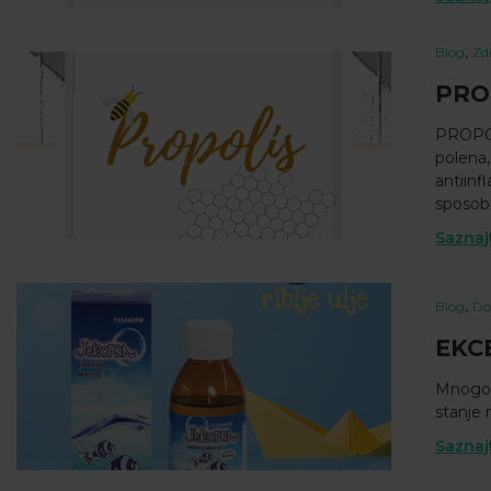
,
Blog
Zd
PRO
PROPOLI
polena,
antiinf
sposob
Saznaj
,
Blog
Do
EKCE
Mnogo 
stanje 
Saznaj