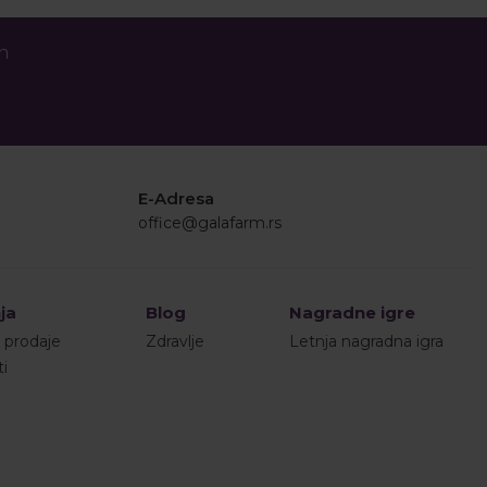
an
E-Adresa
office@galafarm.rs
ja
Blog
Nagradne igre
i prodaje
Zdravlje
Letnja nagradna igra
ti